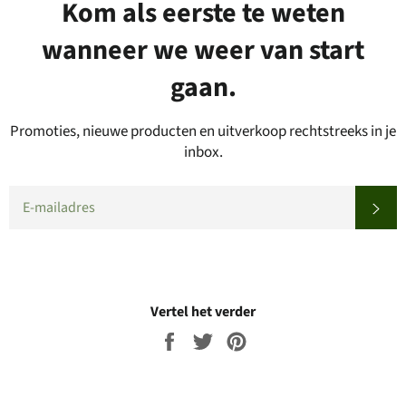
Kom als eerste te weten
wanneer we weer van start
gaan.
Promoties, nieuwe producten en uitverkoop rechtstreeks in je
inbox.
EMAIL
SU
Vertel het verder
Share
Tweet
Pin
on
on
on
Facebook
Twitter
Pinterest